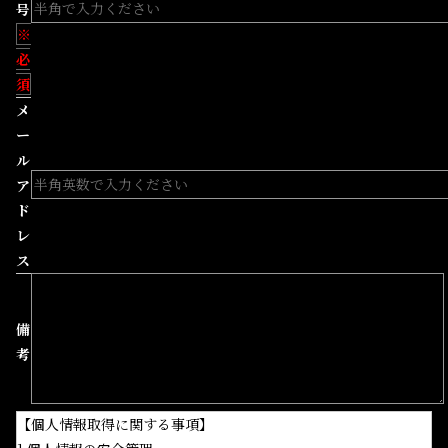
号
※
必
須
メ
ー
ル
ア
ド
レ
ス
備
考
【個人情報取得に関する事項】