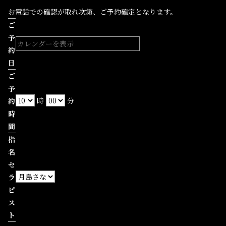
お電話での確認が取れ次第、ご予約確定となります。
ご
予
約
日
ご
予
時
分
約
時
間
指
名
セ
ラ
ピ
ス
ト